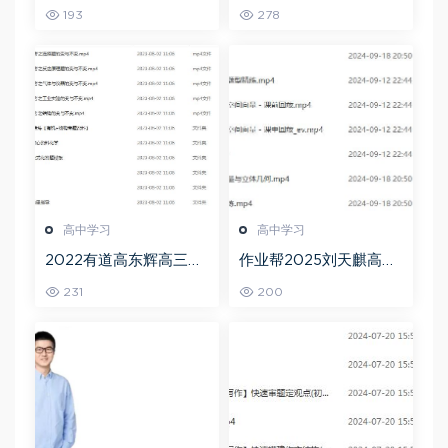
二三轮复习春季班网课
复习暑假班+秋季班视频
193
278
教程
教程
高中学习
高中学习
2022有道高东辉高三化
作业帮2025刘天麒高二
学全年班高考总复习视
数学a+上学期秋季班
231
200
频教程+讲义+点睛班