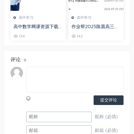
高中学习
高中学习
高中数学网课资源下载
作业帮2025陈晨高三语
猿辅导23年问闫伟高三
文一轮复习暑假班+秋季
134
142
数学秋季班
班
评论
0
提交评论
昵称 (必填)
邮箱 (必填)