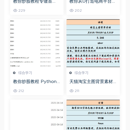
教你炒股教程专做首
教你从0打造电商平台前
板，可复制的盈利模式
端开发教程，百度网盘
229
202
资源打包下载
综合学习
综合学习
教你炒股教程 Python
天猫淘宝主图背景素材
股票量化投资课程百度
全套,5.26G百度网盘资
212
211
网盘资源打包下载
源打包下载