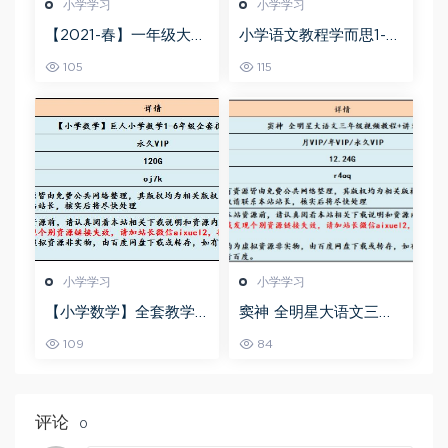
小学学习
小学学习
【2021-春】一年级大语
小学语文教程学而思1-6
文直播班,7.58G课程百度
年级语文系统学习精品
105
115
网盘资源打包下载,檀梦
资料教学课程,4G课程百
茜教学课程
度网盘资源打包下载
小学学习
小学学习
【小学数学】全套教学
窦神 全明星大语文三年
课程巨人小学数学1-6年
级视频教程+讲义
109
84
级全套视频课程,120G百
度网盘资源打包下载
评论
0