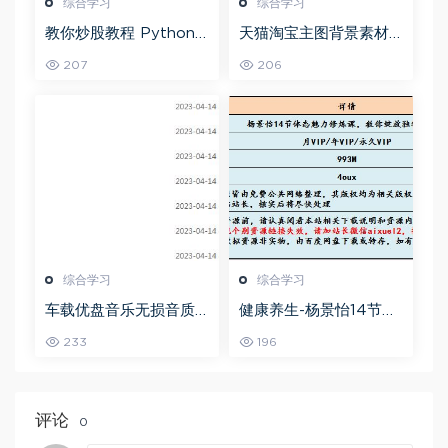
综合学习
综合学习
教你炒股教程 Python
天猫淘宝主图背景素材
股票量化投资课程百度
全套,5.26G百度网盘资
207
206
网盘资源打包下载
源打包下载
综合学习
综合学习
车载优盘音乐无损音质
健康养生-杨景怡14节体
歌曲摇滚歌曲全集百度
态魅力修炼课，教你展
233
196
网盘打包下载
现东方美,百度网盘资源
打包下载
评论
0