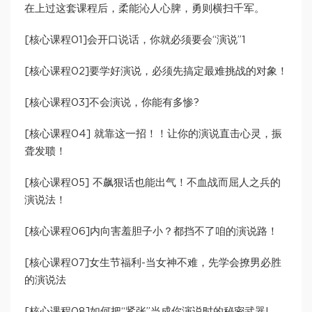
在上过这套课程后，柔能沁人心脾，勇则横扫千军。
[核心课程01]会开口说话，你就必须要会“演说”1
[核心课程02]要学好演说，必须先搞定最难挑战的对象！
[核心课程03]不会演说，你能有多惨?
[核心课程04] 就靠这一招！！让你的演说直击心灵，振
聋发聩！
[核心课程05] 不飙狠话也能出气！不血战而屈人之兵的
演说法！
[核心课程06]内向害羞胆子小？都挡不了咱的演说路！
[核心课程07]女生节福利-当女神不难，先学会撩男必胜
的演说法
[核心课程08]如何把“紧张”当成你演说时的秘密武器!