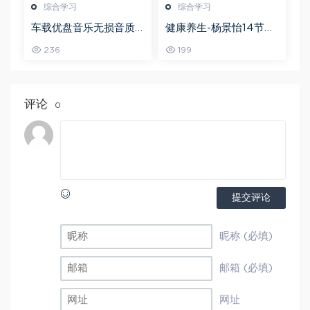
综合学习
综合学习
车载优盘音乐无损音质
健康养生-杨景怡14节体
歌曲摇滚歌曲全集百度
态魅力修炼课，教你展
236
199
网盘打包下载
现东方美,百度网盘资源
打包下载
评论
0
提交评论
昵称 (必填)
邮箱 (必填)
网址