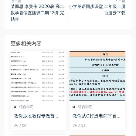
上一篇
下一篇
某而思 李昊伟 2020暑 高二
小学英语同步课堂 二年级上册
数学暑假直播班二期 12讲 完
百度云下载
结带
更多相关内容
综合学习
综合学习
教你炒股教程专做首
教你从0打造电商平台前
板，可复制的盈利模式
端开发教程，百度网盘
230
203
资源打包下载