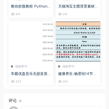
教你炒股教程 Python
天猫淘宝主图背景素材
股票量化投资课程百度
全套,5.26G百度网盘资
213
212
网盘资源打包下载
源打包下载
综合学习
综合学习
车载优盘音乐无损音质
健康养生-杨景怡14节体
歌曲摇滚歌曲全集百度
态魅力修炼课，教你展
237
201
网盘打包下载
现东方美,百度网盘资源
打包下载
评论
0