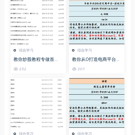
综合学习
综合学习
教你炒股教程专做首
教你从0打造电商平台前
板，可复制的盈利模式
端开发教程，百度网盘
232
207
资源打包下载
综合学习
综合学习