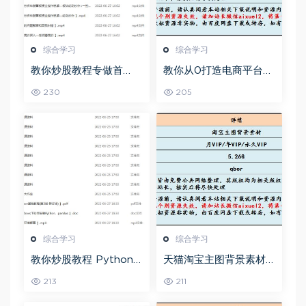
综合学习
综合学习
教你炒股教程专做首
教你从0打造电商平台前
板，可复制的盈利模式
端开发教程，百度网盘
230
205
资源打包下载
综合学习
综合学习
教你炒股教程 Python
天猫淘宝主图背景素材
股票量化投资课程百度
全套,5.26G百度网盘资
213
211
网盘资源打包下载
源打包下载