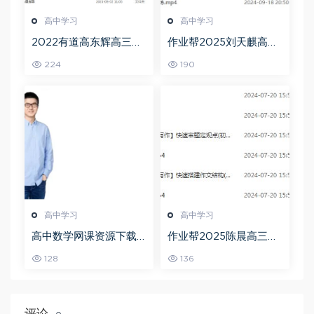
高中学习
高中学习
2022有道高东辉高三化
作业帮2025刘天麒高二
学全年班高考总复习视
数学a+上学期秋季班
224
190
频教程+讲义+点睛班
高中学习
高中学习
高中数学网课资源下载
作业帮2025陈晨高三语
猿辅导23年问闫伟高三
文一轮复习暑假班+秋季
128
136
数学秋季班
班
评论