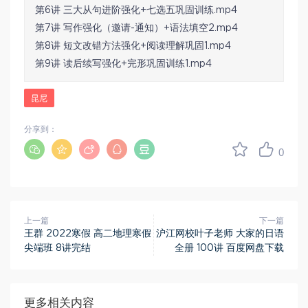
第6讲 三大从句进阶强化+七选五巩固训练.mp4
第7讲 写作强化（邀请-通知）+语法填空2.mp4
第8讲 短文改错方法强化+阅读理解巩固1.mp4
第9讲 读后续写强化+完形巩固训练1.mp4
昆尼
分享到：
0
上一篇
下一篇
王群 2022寒假 高二地理寒假
沪江网校叶子老师 大家的日语
尖端班 8讲完结
全册 100讲 百度网盘下载
更多相关内容