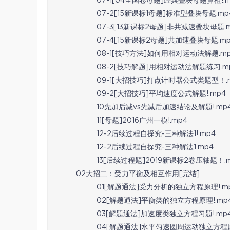
07-1[04全国卷母题]经典叠块母题鼻祖!.m
07-2[15新课标1母题]标准型叠块母题.mp
07-3[13新课标2母题]非共减速叠块母题.
07-4[15新课标2母题]共加速叠块母题.m
08-1[技巧方法]如何用相对运动法解题.m
08-2[技巧解题]用相对运动法解题练习.m
09-1[大招技巧]打点计时器公式类题型！.
09-2[大招技巧]平均速度公式解题!.mp4
10先加后减vs先减后加速结论及解题!.mp
11[母题]2016广州一模!.mp4
12-2后续过程自探究-三种解法1!.mp4
12-2后续过程自探究-三种解法1.mp4
13[后续过程题]2019新课标2卷压轴题！.
02大招二：受力平衡及相互作用[完结]
01[解题通法]受力分析的独立方程原理!.m
02[解题通法]平衡类的独立方程原理!.mp
03[解题通法]加速度类独立方程习题!.mp
04[解题通法]水平匀速圆周运动独立方程原