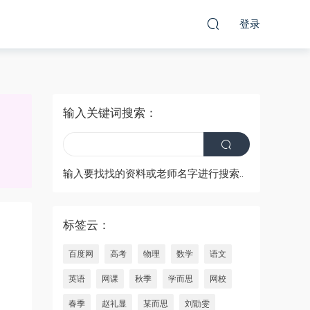
登录
输入关键词搜索：
输入要找找的资料或老师名字进行搜索..
标签云：
百度网
高考
物理
数学
语文
英语
网课
秋季
学而思
网校
春季
赵礼显
某而思
刘勖雯