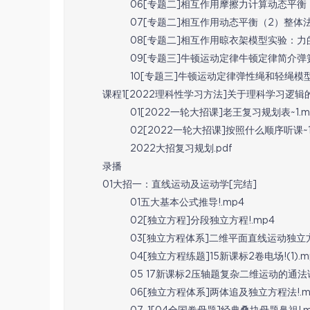
06[专题二]相互作用摩擦力计算动态平衡（1
07[专题二]相互作用动态平衡（2）整体法、
08[专题二]相互作用晾衣架模型实验：力的
09[专题三]牛顿运动定律牛顿定律简介弹簧
10[专题三]牛顿运动定律弹性绳和轻绳模型
课程1[2022理科性学习方法]关于理科学习逻
01[2022一轮大招课]老王复习规划表~1.m
02[2022一轮大招课]按照什么顺序听课~1
2022大招复习规划.pdf
录播
01大招一：直线运动及运动学[完结]
01五大基本公式推导!.mp4
02[独立方程]分段独立方程!.mp4
03[独立方程体系]二维平面直线运动独立方
04[独立方程练题]15新课标2卷电场!(1).m
05 17新课标2压轴题复杂二维运动的通法讲
06[独立方程体系]两体追及独立方程法!.m