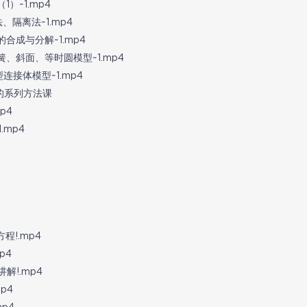
）~1.mp4
隔离法~1.mp4
合成与分解~1.mp4
、斜面、等时圆模型~1.mp4
连接体模型~1.mp4
辑的系列方法课
p4
.mp4
程!.mp4
p4
解!.mp4
p4