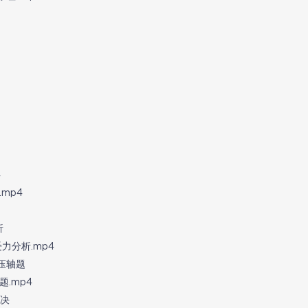
4
.mp4
析
力分析.mp4
压轴题
题.mp4
解决