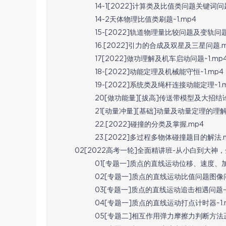
14-1[2022]计算类及比值类问题关键词问题
14-2天体物理比值类刷题~1.mp4
15-[2022]轨道物理量比较问题及变轨问题~
16.[2022]引力的合成及双星及三星问题.
17[2022]做功理解及机车启动问题~1.mp
18-[2022]动能定理及机械能守恒~1.mp4
19-[2022]系统类及绳杆连接动能定理~1.
20[做功能量][拔高]传送带模型及大招结论~
21[动量冲量][基础]动量及动量定理的理解和
22.[2022]碰撞的分类及掌握.mp4
23.[2022]多过程多物体碰撞题目的解法.
02[2022高考一轮]全面精讲班-从小白到大神，
01[专题一]质点的直线运动位移、速度、加
02[专题一]质点的直线运动比值问题图像问题
03[专题一]质点的直线运动追击相遇问题~1
04[专题一]质点的直线运动打点计时器~1.
05[专题二]相互作用弹力摩擦力判断方法正