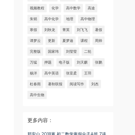
视频教程
化学
高中数学
高途
朱韬
高中化学
地理
高中物理
寒假
刘秋龙
菁英
刘飞飞
暑假
谭梦云
更新
夏梦迪
课程
周帅
完整版
国家玮
刘莹莹
二轮
万猛
押题
电子版
刘天麒
张鹏
杨洋
高中英语
张亚柔
王羽
杜春雨
暑秋联报
阅读写作
刘杰
高中生物
更多内容：
郑安山 2018寒 初二数学寒假尖子A班 7讲