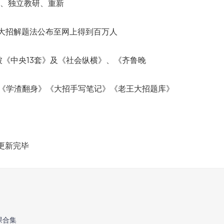
2、独立教研、重新
月将大招解题法公布至网上得到百万人
《中央13套》及《社会纵横》、《齐鲁晚
》《学渣翻身》《大招手写笔记》《老王大招题库》
更新完毕
课合集