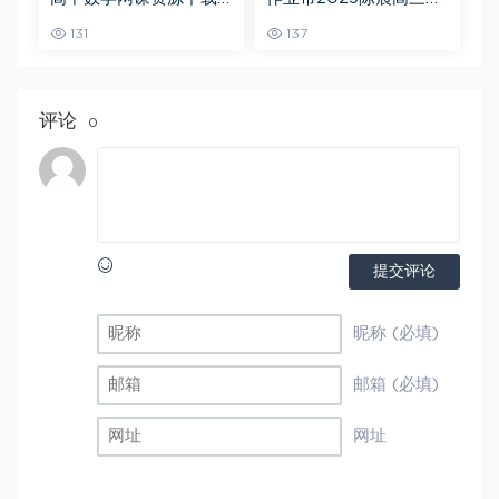
猿辅导23年问闫伟高三
文一轮复习暑假班+秋季
131
137
数学秋季班
班
评论
0
提交评论
昵称 (必填)
邮箱 (必填)
网址