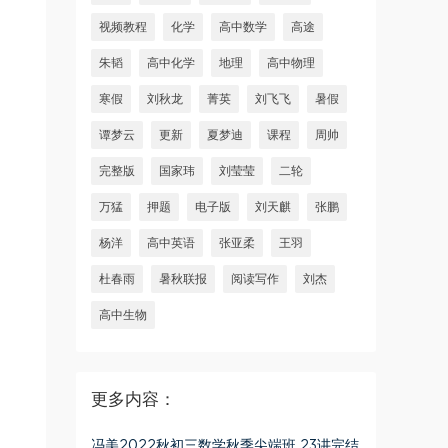
视频教程
化学
高中数学
高途
朱韬
高中化学
地理
高中物理
寒假
刘秋龙
菁英
刘飞飞
暑假
谭梦云
更新
夏梦迪
课程
周帅
完整版
国家玮
刘莹莹
二轮
万猛
押题
电子版
刘天麒
张鹏
杨洋
高中英语
张亚柔
王羽
杜春雨
暑秋联报
阅读写作
刘杰
高中生物
更多内容：
冯美2022秋初三数学秋季尖端班 23讲完结