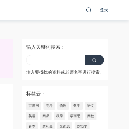
登录
输入关键词搜索：
输入要找找的资料或老师名字进行搜索..
标签云：
百度网
高考
物理
数学
语文
英语
网课
秋季
学而思
网校
春季
赵礼显
某而思
刘勖雯