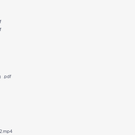
f
f
.pdf
2.mp4