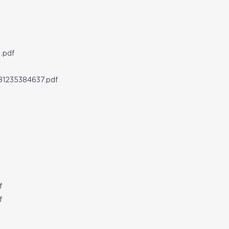
pdf
35384637.pdf
f
f