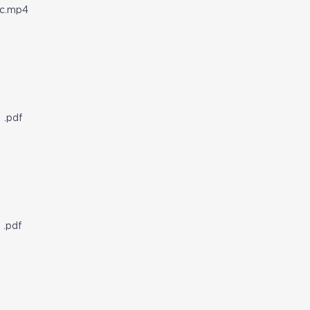
c.mp4
pdf
pdf