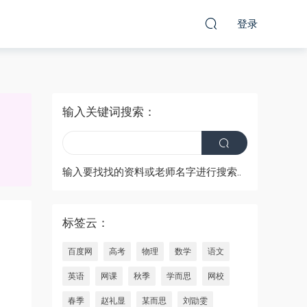
登录
输入关键词搜索：
输入要找找的资料或老师名字进行搜索..
标签云：
百度网
高考
物理
数学
语文
英语
网课
秋季
学而思
网校
春季
赵礼显
某而思
刘勖雯