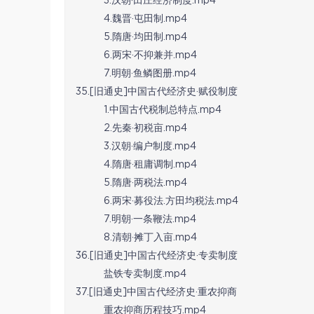
3.汉朝·田庄经济制度.mp4
4.魏晋·屯田制.mp4
5.隋唐·均田制.mp4
6.两宋·不抑兼并.mp4
7.明朝·鱼鳞图册.mp4
35.[旧通史]中国古代经济史·赋役制度
1.中国古代税制总特点.mp4
2.先秦·初税亩.mp4
3.汉朝·编户制度.mp4
4.隋唐·租庸调制.mp4
5.隋唐·两税法.mp4
6.两宋·募役法.方田均税法.mp4
7.明朝·一条鞭法.mp4
8.清朝·摊丁入亩.mp4
36.[旧通史]中国古代经济史·专卖制度
盐铁专卖制度.mp4
37.[旧通史]中国古代经济史·重农抑商
重农抑商历程技巧.mp4