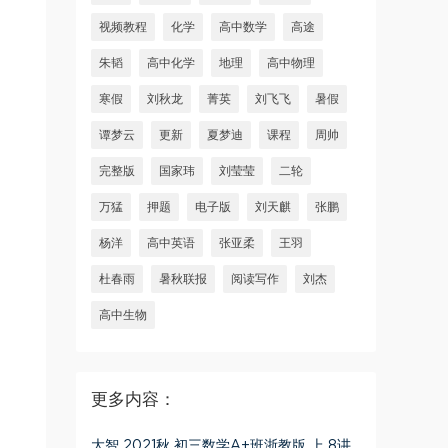
视频教程
化学
高中数学
高途
朱韬
高中化学
地理
高中物理
寒假
刘秋龙
菁英
刘飞飞
暑假
谭梦云
更新
夏梦迪
课程
周帅
完整版
国家玮
刘莹莹
二轮
万猛
押题
电子版
刘天麒
张鹏
杨洋
高中英语
张亚柔
王羽
杜春雨
暑秋联报
阅读写作
刘杰
高中生物
更多内容：
大智 2021秋 初三数学A+班浙教版 上 8讲