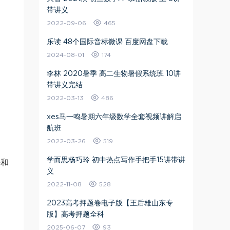
带讲义
2022-09-06
465
乐读 48个国际音标微课 百度网盘下载
2024-08-01
174
李林 2020暑季 高二生物暑假系统班 10讲
带讲义完结
2022-03-13
486
xes马一鸣暑期六年级数学全套视频讲解启
航班
2022-03-26
519
学而思杨巧玲 初中热点写作手把手15讲带讲
法和
义
2022-11-08
528
2023高考押题卷电子版【王后雄山东专
版】高考押题全科
2025-06-07
93