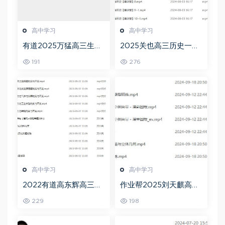
高中学习
高中学习
有道2025万猛高三生物
2025关也高三历史一轮
二三轮复习春季班网课
复习暑假班+秋季班视频
191
276
教程
教程
高中学习
高中学习
2022有道高东辉高三化
作业帮2025刘天麒高二
学全年班高考总复习视
数学a+上学期秋季班
229
198
频教程+讲义+点睛班