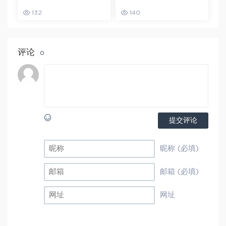
猿辅导23年问闫伟高三
文一轮复习暑假班+秋季
132
140
数学秋季班
班
评论
0
提交评论
昵称 (必填)
邮箱 (必填)
网址