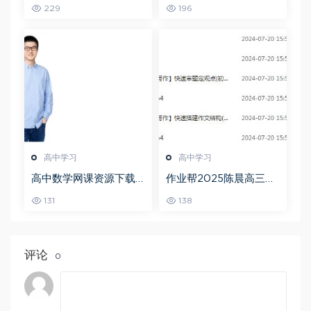
学全年班高考总复习视
数学a+上学期秋季班
229
196
频教程+讲义+点睛班
高中学习
高中学习
高中数学网课资源下载
作业帮2025陈晨高三语
猿辅导23年问闫伟高三
文一轮复习暑假班+秋季
131
138
数学秋季班
班
评论
0