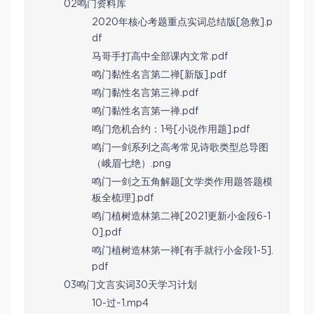
02鸣门资料库
2020年核心考题重点实词总结版[急救].p
df
马哥手打高中全部课内文常.pdf
鸣门黏性名言第二禅[新版].pdf
鸣门黏性名言第三禅.pdf
鸣门黏性名言第一禅.pdf
鸣门危机合约：1号[小说作用题].pdf
鸣门一剑系列之高考常见诗歌类型总导图
（峨眉七绝）.png
鸣门一剑之五角解题[文学类作用题答题模
板全梳理].pdf
鸣门植树造林第二禅[2021更新小金段6-1
0].pdf
鸣门植树造林第一禅[有手就行小金段1-5].
pdf
03鸣门文言实词30天学习计划
10-过~1.mp4