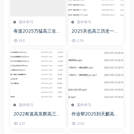
高中学习
高中学习
有道2025万猛高三生物
2025关也高三历史一轮
二三轮复习春季班网课
复习暑假班+秋季班视频
193
279
教程
教程
高中学习
高中学习
2022有道高东辉高三化
作业帮2025刘天麒高二
学全年班高考总复习视
数学a+上学期秋季班
231
200
频教程+讲义+点睛班