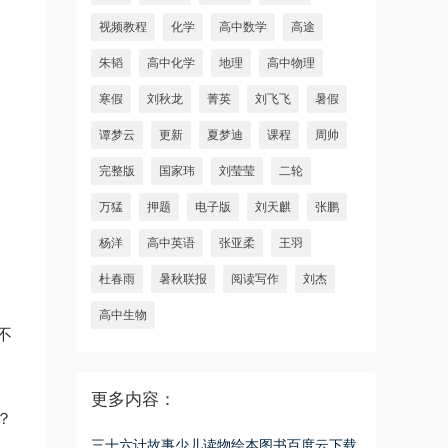
视频教程
化学
高中数学
高途
朱韬
高中化学
地理
高中物理
寒假
刘秋龙
菁英
刘飞飞
暑假
谭梦云
更新
夏梦迪
课程
周帅
完整版
国家玮
刘莹莹
二轮
万猛
押题
电子版
刘天麒
张鹏
杨洋
高中英语
张亚柔
王羽
杜春雨
暑秋联报
阅读写作
刘杰
高中生物
不
更多内容：
？
三十六计故事少儿读物绘本图书百度云下载