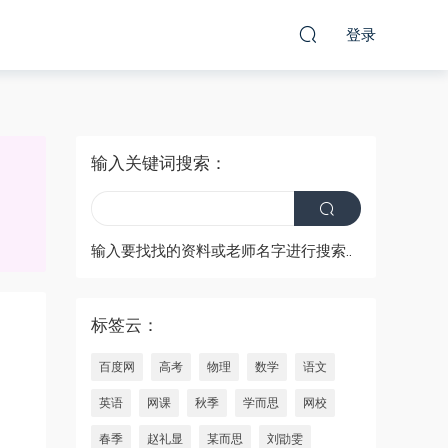
登录
输入关键词搜索：
输入要找找的资料或老师名字进行搜索..
标签云：
百度网
高考
物理
数学
语文
英语
网课
秋季
学而思
网校
春季
赵礼显
某而思
刘勖雯