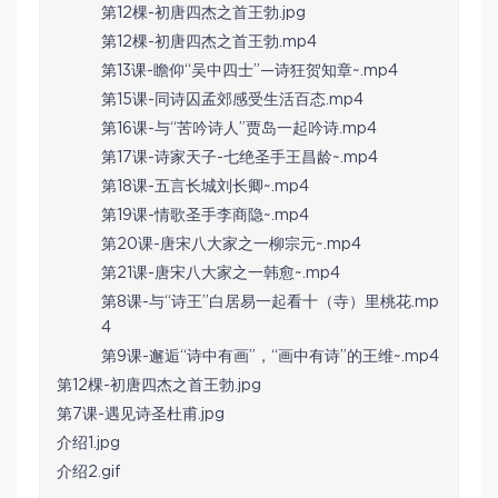
第12棵-初唐四杰之首王勃.jpg
第12棵-初唐四杰之首王勃.mp4
第13课-瞻仰“吴中四士”—诗狂贺知章~.mp4
第15课-同诗囚孟郊感受生活百态.mp4
第16课-与“苦吟诗人”贾岛一起吟诗.mp4
第17课-诗家天子-七绝圣手王昌龄~.mp4
第18课-五言长城刘长卿~.mp4
第19课-情歌圣手李商隐~.mp4
第20课-唐宋八大家之一柳宗元~.mp4
第21课-唐宋八大家之一韩愈~.mp4
第8课-与“诗王”白居易一起看十（寺）里桃花.mp
4
第9课-邂逅“诗中有画”，“画中有诗”的王维~.mp4
第12棵-初唐四杰之首王勃.jpg
第7课-遇见诗圣杜甫.jpg
介绍1.jpg
介绍2.gif