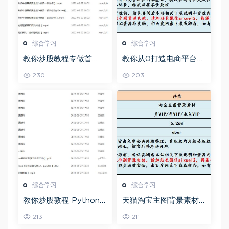
综合学习
综合学习
教你炒股教程专做首
教你从0打造电商平台前
板，可复制的盈利模式
端开发教程，百度网盘
230
203
资源打包下载
综合学习
综合学习
教你炒股教程 Python
天猫淘宝主图背景素材
股票量化投资课程百度
全套,5.26G百度网盘资
213
211
网盘资源打包下载
源打包下载