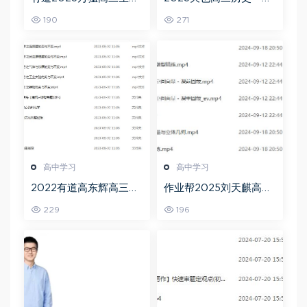
二三轮复习春季班网课
复习暑假班+秋季班视频
190
271
教程
教程
高中学习
高中学习
2022有道高东辉高三化
作业帮2025刘天麒高二
学全年班高考总复习视
数学a+上学期秋季班
229
196
频教程+讲义+点睛班