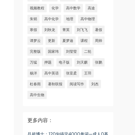
视频教程
化学
高中数学
高途
朱韬
高中化学
地理
高中物理
寒假
刘秋龙
菁英
刘飞飞
暑假
谭梦云
更新
夏梦迪
课程
周帅
完整版
国家玮
刘莹莹
二轮
万猛
押题
电子版
刘天麒
张鹏
杨洋
高中英语
张亚柔
王羽
杜春雨
暑秋联报
阅读写作
刘杰
高中生物
更多内容：
吕超博士：120句搞定4000单词—成人0基