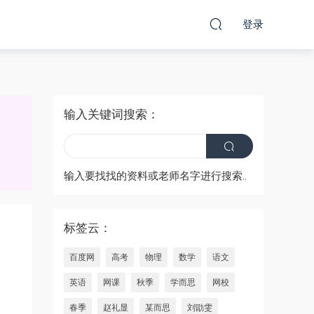
登录
输入关键词搜索：
输入要找找的资料或老师名字进行搜索..
标签云：
百度网
高考
物理
数学
语文
英语
网课
秋季
学而思
网校
春季
赵礼显
某而思
刘勖雯