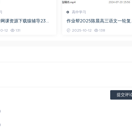
习
高中学习
网课资源下载猿辅导23年
作业帮2025陈晨高三语文一轮复
高三数学秋季班
暑假班+秋季班
0-12
131
2025-10-12
138
提交评
)
)