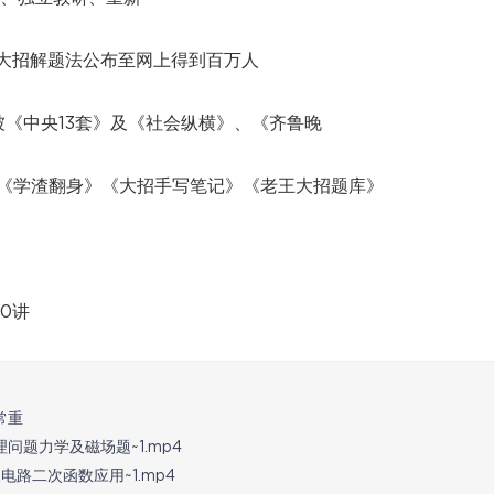
月将大招解题法公布至网上得到百万人
《中央13套》及《社会纵横》、《齐鲁晚
》《学渣翻身》《大招手写笔记》《老王大招题库》
0讲
常重
问题力学及磁场题~1.mp4
电路二次函数应用~1.mp4