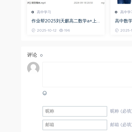
高中学习
高中学
作业帮2025刘天麒高二数学a+上
高中数学
学期秋季班
问闫伟
2025-10-12
196
2025-1
评论
0
昵称 (必填
邮箱 (必填