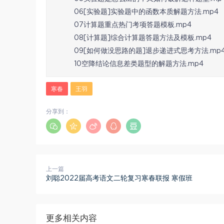
06[实验题]实验题中的函数本质解题方法.mp4
07计算题重点热门考项答题模板.mp4
08[计算题]综合计算题答题方法及模板.mp4
09[如何做没思路的题]退步递进式思考方法.mp
10空降结论信息差类题型的解题方法.mp4
寒春
王羽
分享到：
上一篇
刘聪2022届高考语文二轮复习寒春联报 寒假班
更多相关内容