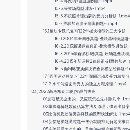
15-4.等效场+竖直圆例题~1.mp4
15-5.等效场题型训练~1.mp4
15-6.不按照常理出牌的受力分析题~1.mp4
15-7.关联加速度全隔离例题~1.mp4
16.[板块专题总复习]22年板块模型的三大专题
16-1.2004年全国卷真题-叠块基础模型题~1
16-2.2013新课标卷真题-叠块模型进阶题~1
16-3.2015年新课标1卷真题-压轴题叠块模
16-4.2015年新课标2卷真题-斜面共加速（
16-5.伽利略变换解决双叠块模型经典题~1.
17.[圆周运动总复习]22年圆周运动及受力总复习
17-2.水平匀速圆周受力的独立方程原理~1.mp4
03[2022高考寒春二轮]实战与拔高
01选项是怎么出的，又应该怎么先排除几个~1.m
02掌握选择题数值估算方法及原理，快速出答案~1
03比值类及差值类选择题的题型快速解法~1.mp
04新信息类题通过题干逆否就能找到解题突破口.
05实验题是怎么出的，又如何破解这种题型.mp