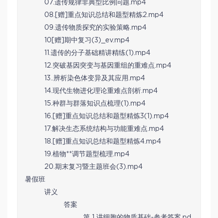
07.遗传规律非典型比例问题.mp4
08.[赠]重点知识总结和题型精炼2.mp4
09.遗传物质探究的实验策略.mp4
10[赠]期中复习(3)_ev.mp4
11.遗传的分子基础精讲精练(1).mp4
12.突破基因突变与基因重组的重难点.mp4
13..辨析染色体变异及其应用.mp4
14.现代生物进化理论重难点剖析.mp4
15.种群与群落知识点梳理(1).mp4
16.[赠]重点知识总结和题型精炼3(1).mp4
17.解决生态系统结构与功能重难点.mp4
18.[赠]重点知识总结和题型精炼4.mp4
19.植物**调节题型梳理.mp4
20.期末复习暨主题班会(3).mp4
暑假班
讲义
答案
第 1 讲细胞的物质基础-参考答案.pd