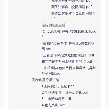
配子法解配子致死问题.pdf
配子法解自由交配问题.pdf
整体法解多对等位基因问题.p
df
遗传的细胞基础
“定点划线法”解有丝&减数曲线图.pd
f
“孤独的染色单体”解有丝&减数柱状
图.pdf
“三看法”解有丝&减数图像辨析.pdf
16字巧记有丝分裂各时期特点.pdf
口诀秒解染色体数目变异导致的异常
配子问题.pdf
高考真题分类汇编
1.遗传的分子基础.pdf
2.生物的变异、育种及进化.pdf
3.生命活动调节.pdf
4.生态系统.pdf