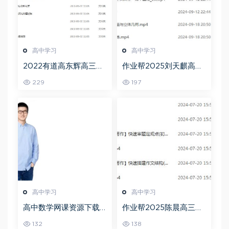
高中学习
高中学习
2022有道高东辉高三化
作业帮2025刘天麒高二
学全年班高考总复习视
数学a+上学期秋季班
229
197
频教程+讲义+点睛班
高中学习
高中学习
高中数学网课资源下载
作业帮2025陈晨高三语
猿辅导23年问闫伟高三
文一轮复习暑假班+秋季
132
138
数学秋季班
班