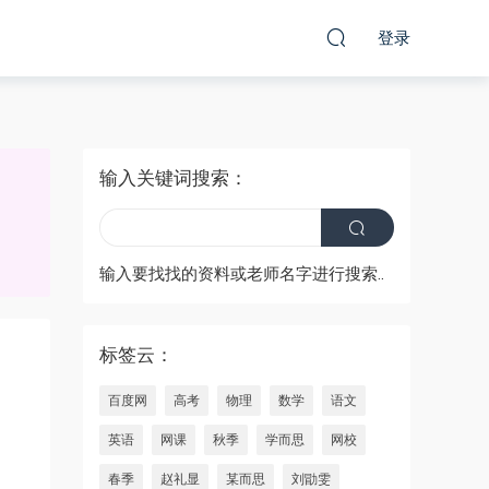
登录
输入关键词搜索：
输入要找找的资料或老师名字进行搜索..
标签云：
百度网
高考
物理
数学
语文
英语
网课
秋季
学而思
网校
春季
赵礼显
某而思
刘勖雯