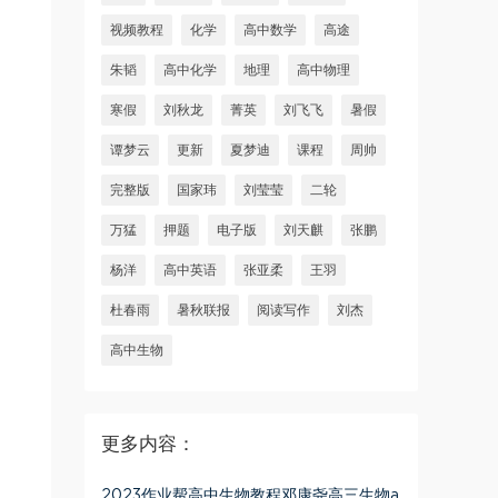
视频教程
化学
高中数学
高途
朱韬
高中化学
地理
高中物理
寒假
刘秋龙
菁英
刘飞飞
暑假
谭梦云
更新
夏梦迪
课程
周帅
完整版
国家玮
刘莹莹
二轮
万猛
押题
电子版
刘天麒
张鹏
杨洋
高中英语
张亚柔
王羽
杜春雨
暑秋联报
阅读写作
刘杰
高中生物
更多内容：
2023作业帮高中生物教程邓康尧高三生物a