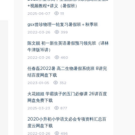
+视频教程+讲义（暑假班）
2025-06-07
111
gsx曾珍物理一轮复习暑假班＋秋季班
2022-03-26
399
陈文靓 初一新生英语暑假预习领先班（译林
牛津版16讲）
2022-03-26
460
任春磊2022暑 高二生物暑假系统班 8讲完
结百度网盘下载
2023-01-05
352
火花姐姐 学霸孩子的五门必修课 26讲百度
网盘免费下载
2025-03-23
877
2020小升初小学语文必会专项资料汇总百
度云网盘下载
2022-03-26
496