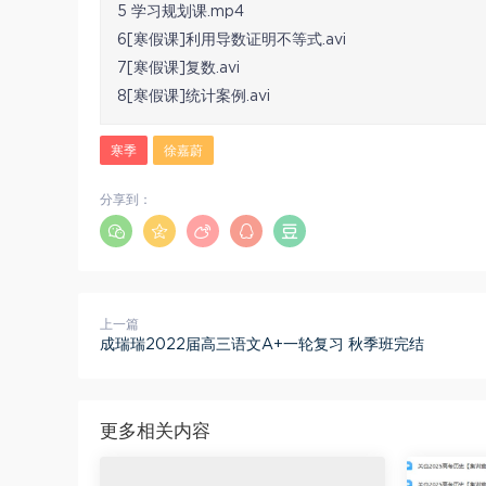
5 学习规划课.mp4
6[寒假课]利用导数证明不等式.avi
7[寒假课]复数.avi
8[寒假课]统计案例.avi
寒季
徐嘉蔚
分享到：
上一篇
成瑞瑞2022届高三语文A+一轮复习 秋季班完结
更多相关内容