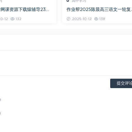
习
高中学习
网课资源下载猿辅导23年
作业帮2025陈晨高三语文一轮复
高三数学秋季班
暑假班+秋季班
0-12
132
2025-10-12
138
提交评
)
)