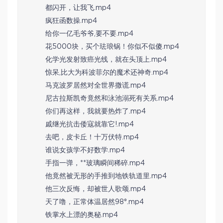
都闪开，让我飞.mp4
疯狂函数操.mp4
给你一亿毛爷爷,要不要.mp4
花5000块，买个珐琅锅！你似不似傻.mp4
化学光发射致癌光线，就在头顶上.mp4
惊呆,比大为科波菲尔的魔术还神奇.mp4
马克波罗居然对全世界撒谎.mp4
尼古拉斯凯奇竟然和泳池溺死有关系.mp4
你们再这样，我就要热炸了.mp4
戚继光抗击倭寇就靠它!.mp4
去吧，皮卡丘！十万伏特.mp4
谁说女孩学不好数学.mp4
手指一弹，**玻璃瞬间稀碎.mp4
他竟然被无形的手推到地铁轨道里.mp4
他三次反悔，却被世人歌颂.mp4
天了噜，正常体温居然98°.mp4
铁掌水上漂的奥秘.mp4