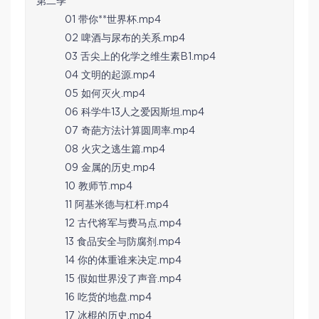
第二季
01 带你**世界杯.mp4
02 啤酒与尿布的关系.mp4
03 舌尖上的化学之维生素B1.mp4
04 文明的起源.mp4
05 如何灭火.mp4
06 科学牛13人之爱因斯坦.mp4
07 奇葩方法计算圆周率.mp4
08 火灾之逃生篇.mp4
09 金属的历史.mp4
10 教师节.mp4
11 阿基米德与杠杆.mp4
12 古代将军与费马点.mp4
13 食品安全与防腐剂.mp4
14 你的体重谁来决定.mp4
15 假如世界没了声音.mp4
16 吃货的地盘.mp4
17 冰棍的历史.mp4