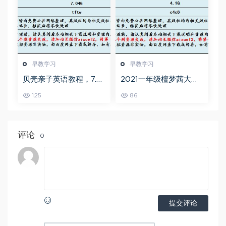
早教学习
早教学习
贝壳亲子英语教程，7.0
2021一年级檀梦茜大语
4G百度网盘资源打包下
文直播班,4.1G课程百度
125
86
载,亲子英语启蒙教育教
网盘打包下载,学前教育/
学视频
小学/亲子课堂/亲子教
育/一年级语文
评论
0
提交评论