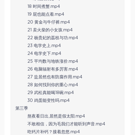
18 时间煮蟹.mp4
19 屁也能点着.mp4
20 黄金与牛仔裤.mp4
21 卖火柴的小女孩.mp4
22 杨贵妃的荔枝与功.mp4
23 电学史上.mp4
24 电学史下.mp4
25 平均数与地铁涨价.mp4
26 电脑辐射有多厉害.mp4
27 盐居然也有防腐作用.mp4
28 如何找到你的重心.mp4
29 武松真能喝18碗.mp4
30 鸡蛋能变性吗.mp4
第三季
熬夜看日出,居然是假太阳.mp4
不敢相信，因为毛我们才能听到声音.mp4
吃钙片补钙？接着忽悠.mp4