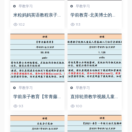
早教学习
早教学习
米粒妈妈英语教程亲子
学前教育-北美博士的物
教育启蒙课，22G百度网
理启蒙课教学课程，百
102
113
盘资源打包下载
度网盘资源打包下载
早教学习
早教学习
学前亲子教育【常青藤
直排轮滑教学视频儿童
爸爸】全套课程，50.81
成人零基础教学课程花
93
100
G百度网盘资源打包下
式技巧速成教学视频，
载，语文英语，数学，
百度网盘资源打包下载
国学，象棋，围棋，运
动等课程