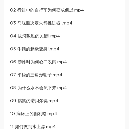
02 行进中的自行车为何变成倒退.mp4
03 马屁股决定火箭推进器!.mp4
04 拔河致胜的关键!.mp4
05 牛顿的超级变身!.mp4
06 游泳时为何心口发闷.mp4
07 平稳的三角形轮子.mp4
08 为什么水不会流下来.mp4
09 搞笑的诺贝尔奖.mp4
10 病床上的伽利略.mp4
11 如何做到水上漂.mp4