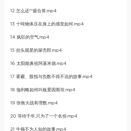
12 怎么还**最合算.mp4
13 十吨物体压在身上的感觉如何.mp4
14 疯狂的空气.mp4
15 抬头观星的屎壳郎.mp4
16 太阳能鼻祖阿基米德.mp4
17 雾霾、股指与负数不得不说的故事.mp4
18 伽利略如何叫板爱因斯坦.mp4
19 张衡大战有理数.mp4
20 等待千年,只为了一个名份.mp4
21 牛顿不为人知的故事.mp4