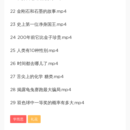
22 金刚石和石墨的故事.mp4
23 史上第一位净身国王.mp4
24 200年前它比金子珍贵.mp4
25 人类有10种性别.mp4
26 时间都去哪儿了.mp4
27 舌尖上的化学 糖类.mp4
28 揭露龟兔赛跑最大骗局.mp4
29 双色球中一等奖的概率有多大.mp4
学而思
礼花