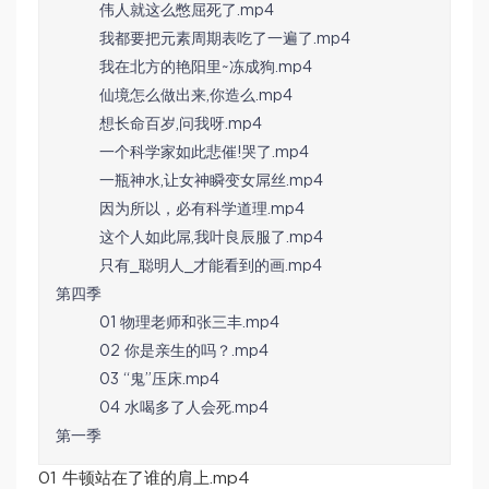
伟人就这么憋屈死了.mp4
我都要把元素周期表吃了一遍了.mp4
我在北方的艳阳里~冻成狗.mp4
仙境怎么做出来,你造么.mp4
想长命百岁,问我呀.mp4
一个科学家如此悲催!哭了.mp4
一瓶神水,让女神瞬变女屌丝.mp4
因为所以，必有科学道理.mp4
这个人如此屌,我叶良辰服了.mp4
只有_聪明人_才能看到的画.mp4
第四季
01 物理老师和张三丰.mp4
02 你是亲生的吗？.mp4
03 “鬼”压床.mp4
04 水喝多了人会死.mp4
第一季
01 牛顿站在了谁的肩上.mp4