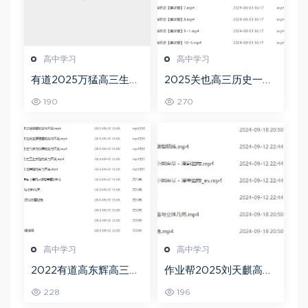
高中学习
高中学习
有道2025万猛高三生物
2025关也高三历史一轮
二三轮复习春季班网课
复习暑假班+秋季班视频
190
270
教程
教程
高中学习
高中学习
2022有道高东辉高三化
作业帮2025刘天麒高二
学全年班高考总复习视
数学a+上学期秋季班
228
196
频教程+讲义+点睛班