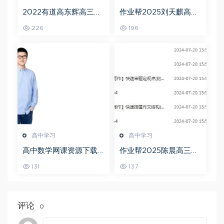
2022有道高东辉高三化
作业帮2025刘天麒高二
学全年班高考总复习视
数学a+上学期秋季班
226
196
频教程+讲义+点睛班
高中学习
高中学习
高中数学网课资源下载
作业帮2025陈晨高三语
猿辅导23年问闫伟高三
文一轮复习暑假班+秋季
131
137
数学秋季班
班
评论
0