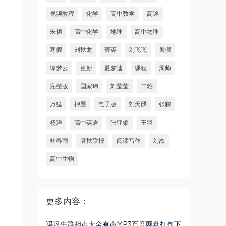
视频教程
化学
高中数学
高途
朱韬
高中化学
地理
高中物理
寒假
刘秋龙
菁英
刘飞飞
暑假
谭梦云
更新
夏梦迪
课程
周帅
完整版
国家玮
刘莹莹
二轮
万猛
押题
电子版
刘天麒
张鹏
杨洋
高中英语
张亚柔
王羽
杜春雨
暑秋联报
阅读写作
刘杰
高中生物
更多内容：
冯巩牛群相声大全有声MP3百度网盘打包下