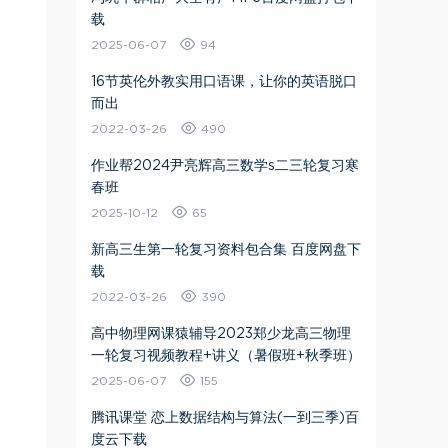
载
2025-06-07
94
16节英伦外教实用口语课，让你的英语脱口
而出
2022-03-26
490
作业帮2024尹亮辉高三数学s二三轮复习寒
春班
2025-10-12
65
新高三生第一轮复习资料包合集 百度网盘下
载
2022-03-26
390
高中物理网课猿辅导2023郑少龙高三物理
一轮复习视频教程+讲义（暑假班+秋季班）
2025-06-07
155
腾讯课堂 恋上数据结构与算法(一到三季)百
度云下载