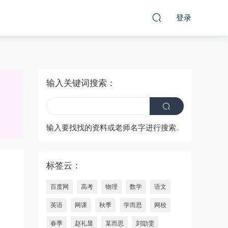
登录
输入关键词搜索：
输入要找找的资料或老师名字进行搜索..
标签云：
百度网
高考
物理
数学
语文
英语
网课
秋季
学而思
网校
春季
赵礼显
某而思
刘勖雯