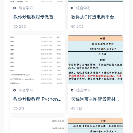
综合学习
综合学习
教你炒股教程专做首
教你从0打造电商平台前
板，可复制的盈利模式
端开发教程，百度网盘
230
205
资源打包下载
综合学习
综合学习
教你炒股教程 Python
天猫淘宝主图背景素材
股票量化投资课程百度
全套,5.26G百度网盘资
213
212
网盘资源打包下载
源打包下载