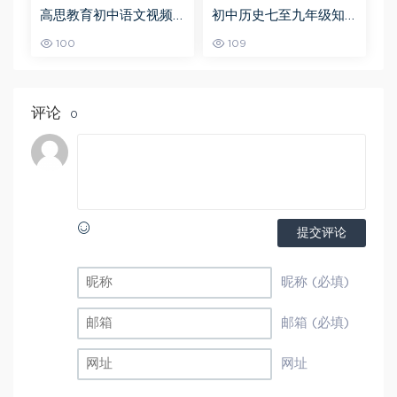
高思教育初中语文视频
初中历史七至九年级知
教程+讲义-初一到初三
识点总结及中考总复习
100
109
全部课程
衡水内部资料人教版，
百度网盘资源打包下载
评论
0
提交评论
昵称 (必填)
邮箱 (必填)
网址