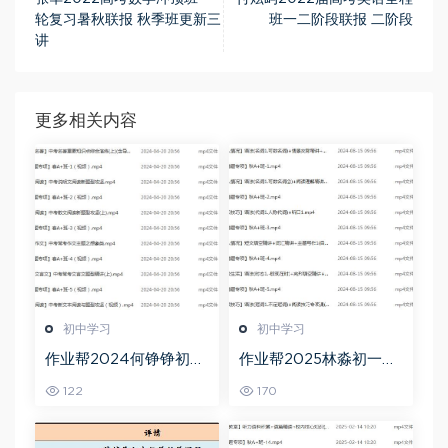
轮复习暑秋联报 秋季班更新三
班一二阶段联报 二阶段
讲
更多相关内容
初中学习
初中学习
作业帮2024何铮铮初三
作业帮2025林淼初一英
语文a+寒假班（春上）
语培训班秋上A+班
122
170