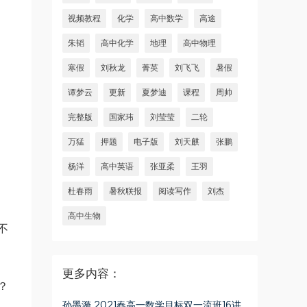
视频教程
化学
高中数学
高途
朱韬
高中化学
地理
高中物理
寒假
刘秋龙
菁英
刘飞飞
暑假
谭梦云
更新
夏梦迪
课程
周帅
完整版
国家玮
刘莹莹
二轮
万猛
押题
电子版
刘天麒
张鹏
杨洋
高中英语
张亚柔
王羽
杜春雨
暑秋联报
阅读写作
刘杰
高中生物
不
更多内容：
？
孙墨漪 2021春高一数学目标双一流班16讲