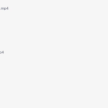
.mp4
p4