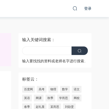
登录
输入关键词搜索：
输入要找找的资料或老师名字进行搜索..
标签云：
百度网
高考
物理
数学
语文
英语
网课
秋季
学而思
网校
春季
赵礼显
某而思
刘勖雯