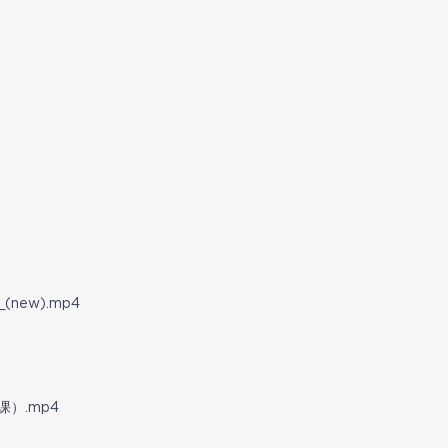
new).mp4
课）.mp4