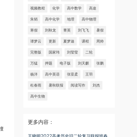
视频教程
化学
高中数学
高途
朱韬
高中化学
地理
高中物理
寒假
刘秋龙
菁英
刘飞飞
暑假
谭梦云
更新
夏梦迪
课程
周帅
完整版
国家玮
刘莹莹
二轮
万猛
押题
电子版
刘天麒
张鹏
杨洋
高中英语
张亚柔
王羽
杜春雨
暑秋联报
阅读写作
刘杰
高中生物
更多内容：
擅
王晓明2022高考历史旧二轮复习联报班春