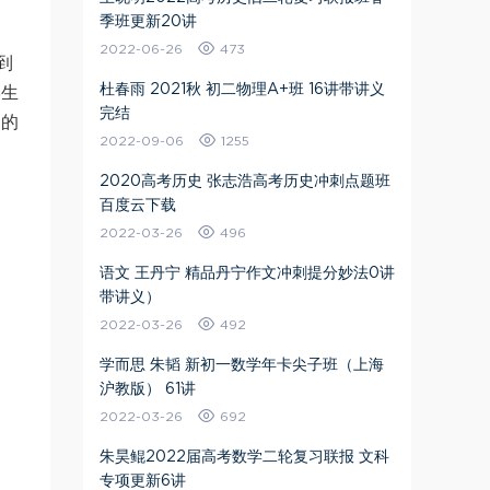
季班更新20讲
2022-06-26
473
到
杜春雨 2021秋 初二物理A+班 16讲带讲义
学生
完结
为的
2022-09-06
1255
2020高考历史 张志浩高考历史冲刺点题班
百度云下载
2022-03-26
496
语文 王丹宁 精品丹宁作文冲刺提分妙法0讲
带讲义）
2022-03-26
492
学而思 朱韬 新初一数学年卡尖子班（上海
沪教版） 61讲
2022-03-26
692
朱昊鲲2022届高考数学二轮复习联报 文科
专项更新6讲