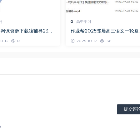
习
高中学习
网课资源下载猿辅导23年
作业帮2025陈晨高三语文一轮复
高三数学秋季班
暑假班+秋季班
0-12
131
2025-10-12
138
提交评
)