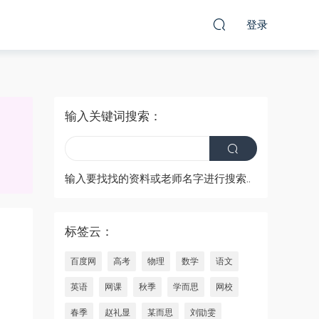
登录
输入关键词搜索：
输入要找找的资料或老师名字进行搜索..
标签云：
百度网
高考
物理
数学
语文
英语
网课
秋季
学而思
网校
春季
赵礼显
某而思
刘勖雯