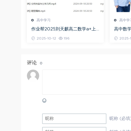
高中学习
高中学
作业帮2025刘天麒高二数学a+上
高中数学
学期秋季班
问闫伟
2025-10-12
196
2025-1
评论
0
昵称 (必填