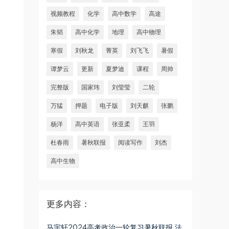
视频教程
化学
高中数学
高途
朱韬
高中化学
地理
高中物理
寒假
刘秋龙
菁英
刘飞飞
暑假
谭梦云
更新
夏梦迪
课程
周帅
完整版
国家玮
刘莹莹
二轮
万猛
押题
电子版
刘天麒
张鹏
杨洋
高中英语
张亚柔
王羽
杜春雨
暑秋联报
阅读写作
刘杰
高中生物
更多内容：
马宇轩2024高考政治一轮复习暑秋联报 法