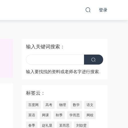
登录
输入关键词搜索：
输入要找找的资料或老师名字进行搜索..
标签云：
百度网
高考
物理
数学
语文
英语
网课
秋季
学而思
网校
春季
赵礼显
某而思
刘勖雯