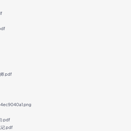
f
df
.pdf
c4ec9040a1.png
.pdf
.pdf