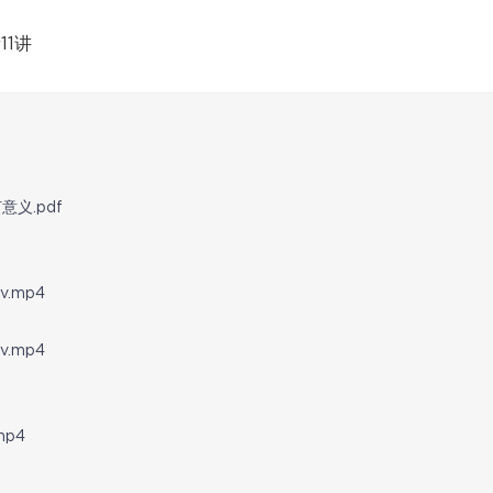
11讲
义.pdf
.mp4
.mp4
p4