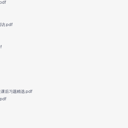
df
.pdf
f
课后习题精选.pdf
df