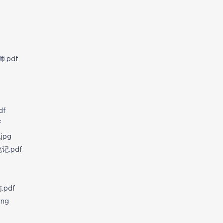
.pdf
f
f
pg
.pdf
pdf
ng