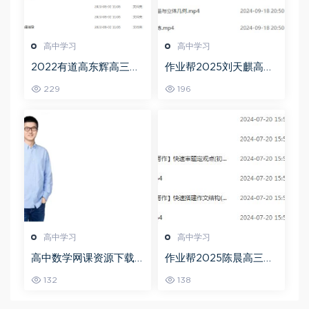
高中学习
高中学习
2022有道高东辉高三化
作业帮2025刘天麒高二
学全年班高考总复习视
数学a+上学期秋季班
229
196
频教程+讲义+点睛班
高中学习
高中学习
高中数学网课资源下载
作业帮2025陈晨高三语
猿辅导23年问闫伟高三
文一轮复习暑假班+秋季
132
138
数学秋季班
班