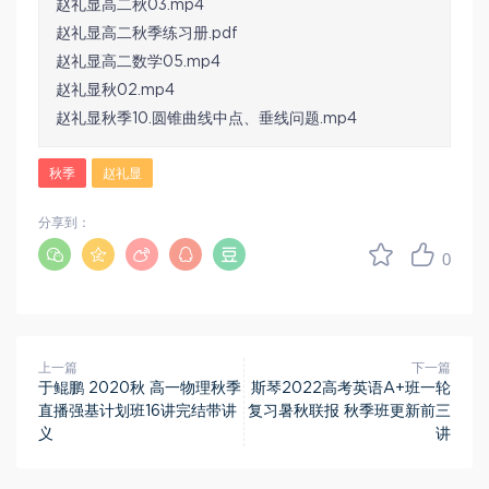
赵礼显高二秋03.mp4
赵礼显高二秋季练习册.pdf
赵礼显高二数学05.mp4
赵礼显秋02.mp4
赵礼显秋季10.圆锥曲线中点、垂线问题.mp4
秋季
赵礼显
分享到：
0
上一篇
下一篇
于鲲鹏 2020秋 高一物理秋季
斯琴2022高考英语A+班一轮
直播强基计划班16讲完结带讲
复习暑秋联报 秋季班更新前三
义
讲