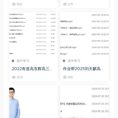
二三轮复习春季班网课
复习暑假班+秋季班视频
190
271
教程
教程
高中学习
高中学习
2022有道高东辉高三化
作业帮2025刘天麒高二
学全年班高考总复习视
数学a+上学期秋季班
229
196
频教程+讲义+点睛班