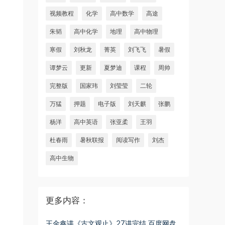
视频教程
化学
高中数学
高途
朱韬
高中化学
地理
高中物理
寒假
刘秋龙
菁英
刘飞飞
暑假
谭梦云
更新
夏梦迪
课程
周帅
完整版
国家玮
刘莹莹
二轮
万猛
押题
电子版
刘天麒
张鹏
杨洋
高中英语
张亚柔
王羽
杜春雨
暑秋联报
阅读写作
刘杰
高中生物
更多内容：
王金鑫讲《古文观止》27讲完结 百度网盘