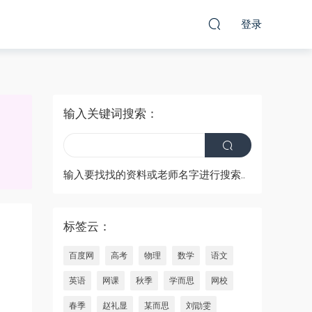
登录
输入关键词搜索：
输入要找找的资料或老师名字进行搜索..
标签云：
百度网
高考
物理
数学
语文
英语
网课
秋季
学而思
网校
春季
赵礼显
某而思
刘勖雯