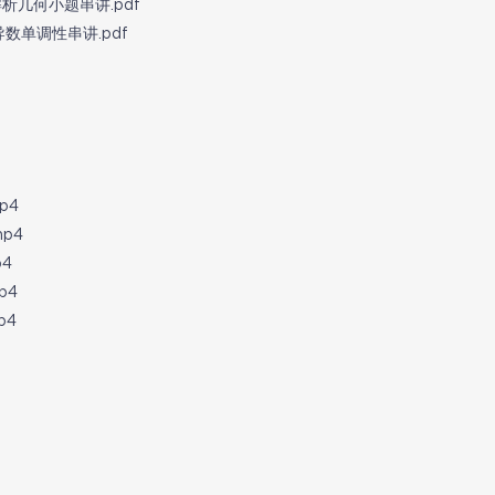
题解析几何小题串讲.pdf
题导数单调性串讲.pdf
p4
p4
4
p4
p4