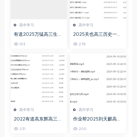
高中学习
高中学习
有道2025万猛高三生物
2025关也高三历史一轮
二三轮复习春季班网课
复习暑假班+秋季班视频
193
278
教程
教程
高中学习
高中学习
2022有道高东辉高三化
作业帮2025刘天麒高二
学全年班高考总复习视
数学a+上学期秋季班
231
200
频教程+讲义+点睛班