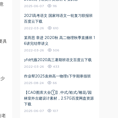
意
2025-06-07
116
2021高考语文 国家玮语文一轮复习联报班
百度云下载
2022-03-26
610
某而思 章进 2020秋 高二物理秋季直播班 1
要具
6讲完结带讲义
2022-03-26
506
yfd代薇2020高三暑期班语文百度云下载
2022-03-26
433
作业帮2025袁帅高一物理s下学期寒假班
青少
2025-08-24
66
【CAD图库大全①】,中式/欧式/雕花/园
林室外古建设计素材，2.57G百度网盘资源
下载
2025-06-07
107
街老