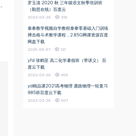
罗玉清 2020 秋 三年级语文秋季培训班
，
（勤思在线）百度云
2022-03-26
391
泰拳教学视频自学教程泰拳零基础入门训练
搏击格斗术教学课程，2.85G网课资源百度
网盘下载
2025-06-07
121
yfd 张鹤至 高二化学暑假班（带讲义） 百
度云下载
2022-03-26
459
yd精品课2021高考物理 龚政物理一轮复习
985班百度云下载
2022-03-26
507