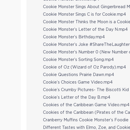
Cookie Monster Sings About Gingerbread 
Cookie Monster Sings C is for Cookie.mp4
Cookie Monster Thinks the Moon is a Cooki
Cookie Monster’s Letter of the Day N.mp4
Cookie Monster’s Birthday.mp4
Cookie Monster’s Joke #ShareTheLaughter
Cookie Monster’s Number 0 (New Number 
Cookie Monster’s Sorting Song.mp4
Cookie of Oz (Wizard of Oz Parody).mp4
Cookie Questions Prairie Dawn.mp4
Cookie’s Choices Game Video.mp4
Cookie’s Crumby Pictures- The Biscotti Ki
Cookie’s Letter of the Day B.mp4
Cookies of the Caribbean Game Video.mp4
Cookies of the Caribbean (Pirates of the 
Cranberry Muffins Cookie Monster’s Foodie
Different Tastes with Elmo, Zoe, and Cook