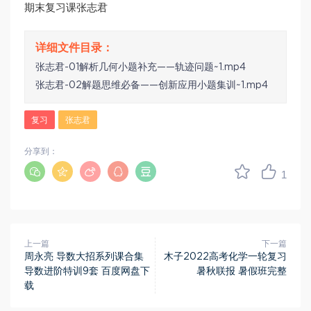
期末复习课张志君
张志君-01解析几何小题补充——轨迹问题~1.mp4
张志君-02解题思维必备——创新应用小题集训~1.mp4
复习
张志君
分享到：
1
上一篇
下一篇
周永亮 导数大招系列课合集
木子2022高考化学一轮复习
导数进阶特训9套 百度网盘下
暑秋联报 暑假班完整
载