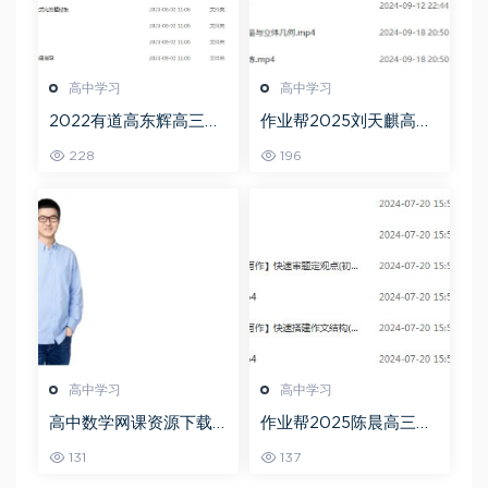
高中学习
高中学习
2022有道高东辉高三化
作业帮2025刘天麒高二
学全年班高考总复习视
数学a+上学期秋季班
228
196
频教程+讲义+点睛班
高中学习
高中学习
高中数学网课资源下载
作业帮2025陈晨高三语
猿辅导23年问闫伟高三
文一轮复习暑假班+秋季
131
137
数学秋季班
班