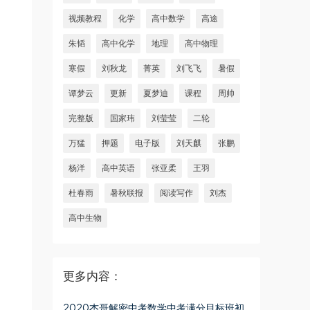
视频教程
化学
高中数学
高途
朱韬
高中化学
地理
高中物理
寒假
刘秋龙
菁英
刘飞飞
暑假
谭梦云
更新
夏梦迪
课程
周帅
完整版
国家玮
刘莹莹
二轮
万猛
押题
电子版
刘天麒
张鹏
杨洋
高中英语
张亚柔
王羽
杜春雨
暑秋联报
阅读写作
刘杰
高中生物
更多内容：
2020杰哥解密中考数学中考满分目标班初