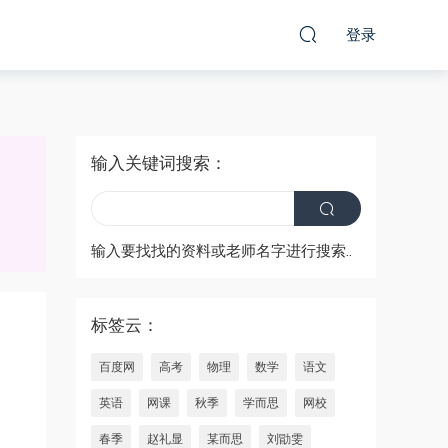
登录
输入关键词搜索：
输入要找找的资料或老师名字进行搜索..
标签云：
百度网
高考
物理
数学
语文
英语
网课
秋季
学而思
网校
春季
赵礼显
某而思
刘勖雯