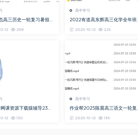
习
高中学习
关也高三历史一轮复习暑假班
2022有道高东辉高三化学全年班
视频教程
考总复习视频教程+讲义+点睛班
0-12
268
2025-10-12
225
习
高中学习
网课资源下载猿辅导23年
作业帮2025陈晨高三语文一轮复
高三数学秋季班
暑假班+秋季班
0-12
130
2025-10-12
136