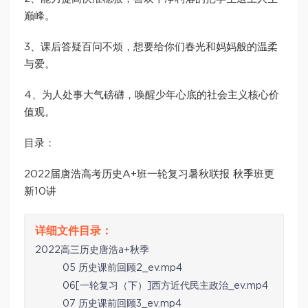
巅峰。
3、课后答疑百问不烦，想要给你们春光和妈妈般的温柔
与爱。
4、为人处事大气磅礴，唤醒少年心底的社会主义核心价
值观。
目录：
2022届唐浩高考历史A+班一轮复习暑秋联报 秋季班更
新10讲
2022高三历史唐浩a+秋季
05 历史课前回顾2_ev.mp4
06[一轮复习（下）]西方近代民主政治_ev.mp4
07 历史课前回顾3_ev.mp4