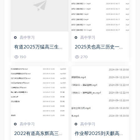
高中学习
高中学习
有道2025万猛高三生物
2025关也高三历史一轮
二三轮复习春季班网课
复习暑假班+秋季班视频
190
270
教程
教程
高中学习
高中学习
2022有道高东辉高三化
作业帮2025刘天麒高二
学全年班高考总复习视
数学a+上学期秋季班